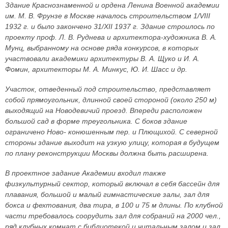
Здание Краснознаменной и ордена Ленина Военной академии
им. М. В. Фрунзе в Москве началось строительством 1/VIII
1932 г. и было закончено 31/XII 1937 г. Здание строилось по
проекту проф. Л. В. Руднева и архитектора-художника В. А.
Мунц, выбранному на основе ряда конкурсов, в которых
участвовали академики архитектуры В. А. Щуко и И. А.
Фомин, архитекторы М. А. Минкус, Ю. И. Шасс и др.
Участок, отведенный под строительство, представляет
собой прямоугольник, длинной своей стороной (около 250 м)
выходящий на Новодевичий проезд. Впереди расположен
большой сад в форме треугольника. С боков здание
ограничено Ново- конюшенным пер. и Плющихой. С северной
стороны здание выходит на узкую улицу, которая в будущем
по плану реконструкции Москвы должна быть расширена.
В проектное задание Академии входил также
физкультурный сектор, который включал в себя бассейн для
плавания, большой и малый гимнастические залы, зал для
бокса и фехтования, два тира, в 100 и 75 м длины. По клубной
части требовалось соорудить зал для собраний на 2000 чел.,
ряд клубных комнат с библиотекой и читальным залом и зал