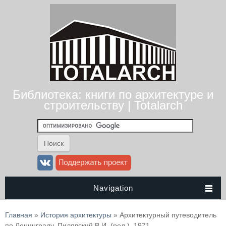
Библиотека: книги по архитектуре и
строительству | Totalarch
Navigation
Вы здесь
Главная
»
История архитектуры
» Архитектурный путеводитель
по Ленинграду. Пилявский В.И. (ред.). 1971