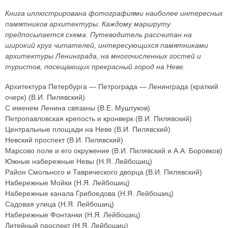
Книга иллюстрирована фотографиями наиболее интересных
памятников архитектуры. Каждому маршруту
предпосылается схема. Путеводитель рассчитан на
широкий круг читателей, интересующихся памятниками
архитектуры Ленинграда, на многочисленных гостей и
туристов, посещающих прекрасный город на Неве.
Архитектура Петербурга — Петрограда — Ленинграда (краткий
очерк) (В.И. Пилявский)
С именем Ленина связаны (В.Е. Муштуков)
Петропавловская крепость и кронверк (В.И. Пилявский)
Центральные площади на Неве (В.И. Пилявский)
Невский проспект (В.И. Пилявский)
Марсово поле и его окружение (В.И. Пилявский и А.А. Боровков)
Южные набережные Невы (Н.Я. Лейбошиц)
Район Смольного и Таврического дворца (В.И. Пилявский)
Набережные Мойки (Н.Я. Лейбошиц)
Набережные канала Грибоедова (Н.Я. Лейбошиц)
Садовая улица (Н.Я. Лейбошиц)
Набережные Фонтанки (Н.Я. Лейбошиц)
Литейный проспект (Н.Я. Лейбошиц)