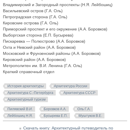
Владимирский и Загородный проспекты (Н.Я. Лейбошиц)
Васильевский остров (Г.А. Оль)
Петроградская сторона (Г.А. Оль)
Кировские острова (Г.А. Оль)
Приморский проспект и его окружение (A.A. Боровков)
Выборгская сторона (Е.П. Бусырева)
Пискаревка — Полюстрово (А.А. Боровков)
Охта и Невский район (А.А. Боровков)
Московский и Фрунзенский районы (А.А. Боровков)
Кировский район (A.A. Боровков)
Метрополитен им. В.И. Ленина (Г.А. Оль)
Краткий справочный отдел
История архитектуры
Архитектура России
Архитектура С.-Петербурга
Архитектура СССР
Архитектурный туризм
Пилявский В.И.
Боровков A.A.
Оль Г.А.
Лейбошиц Н.Я.
Бусырева Е.П.
Муштуков В.Е.
Скачать книгу: Архитектурный путеводитель по