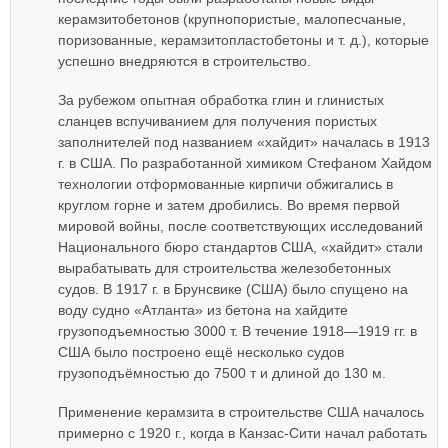
керамзитобетонов (крупнопористые, малопесчаные,
поризованные, керамзитопластобетоны и т. д.), которые
успешно внедряются в строительство.
За рубежом опытная обработка глин и глинистых
сланцев вспучиванием для получения пористых
заполнителей под названием «хайдит» началась в 1913
г. в США. По разработанной химиком Стефаном Хайдом
технологии отформованные кирпичи обжигались в
круглом горне и затем дробились. Во время первой
мировой войны, после соответствующих исследований
Национального бюро стандартов США, «хайдит» стали
вырабатывать для строительства железобетонных
судов. В 1917 г. в Брунсвике (США) было спущено на
воду судно «Атланта» из бетона на хайдите
грузоподъемностью 3000 т. В течение 1918—1919 гг. в
США было построено ещё несколько судов
грузоподъёмностью до 7500 т и длиной до 130 м.
Применение керамзита в строительстве США началось
примерно с 1920 г., когда в Канзас-Сити начал работать