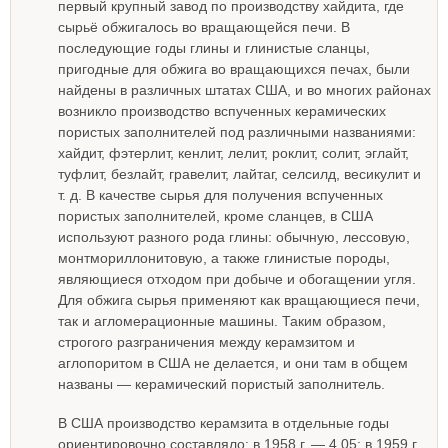
первый крупный завод по производству хайдита, где
сырьё обжигалось во вращающейся печи. В
последующие годы глины и глинистые сланцы,
пригодные для обжига во вращающихся печах, были
найдены в различных штатах США, и во многих районах
возникло производство вспученных керамических
пористых заполнителей под различными названиями:
хайдит, фэтерлит, кенлит, лелит, роклит, солит, эглайт,
туфлит, безлайт, гравелит, лайтаг, селсилд, весикулит и
т. д. В качестве сырья для получения вспученных
пористых заполнителей, кроме сланцев, в США
используют разного рода глины: обычную, лессовую,
монтмориллонитовую, а также глинистые породы,
являющиеся отходом при добыче и обогащении угля.
Для обжига сырья применяют как вращающиеся печи,
так и агломерационные машины. Таким образом,
строгого разграничения между керамзитом и
аглопоритом в США не делается, и они там в общем
названы — керамический пористый заполнитель.
В США производство керамзита в отдельные годы
ориентировочно составляло: в 1958 г. — 4,05; в 1959 г.