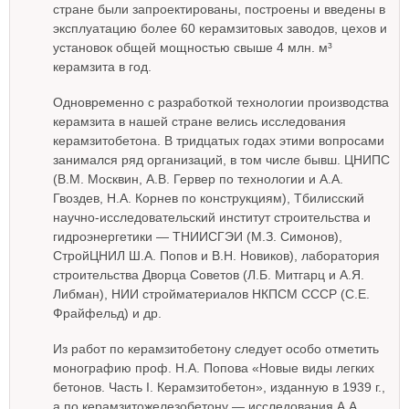
стране были запроектированы, построены и введены в
эксплуатацию более 60 керамзитовых заводов, цехов и
установок общей мощностью свыше 4 млн. м³
керамзита в год.
Одновременно с разработкой технологии производства
керамзита в нашей стране велись исследования
керамзитобетона. В тридцатых годах этими вопросами
занимался ряд организаций, в том числе бывш. ЦНИПС
(В.М. Москвин, А.В. Гервер по технологии и А.А.
Гвоздев, Н.А. Корнев по конструкциям), Тбилисский
научно-исследовательский институт строительства и
гидроэнергетики — ТНИИСГЭИ (М.З. Симонов),
СтройЦНИЛ Ш.А. Попов и В.Н. Новиков), лаборатория
строительства Дворца Советов (Л.Б. Митгарц и А.Я.
Либман), НИИ стройматериалов НКПСМ СССР (С.Е.
Фрайфельд) и др.
Из работ по керамзитобетону следует особо отметить
монографию проф. Н.А. Попова «Новые виды легких
бетонов. Часть I. Керамзитобетон», изданную в 1939 г.,
а по керамзитожелезобетону — исследования А.А.