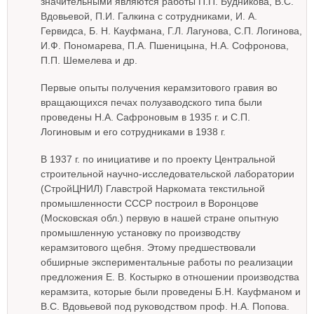
значительными являются работы П.П. Будникова, В.С.
Вдовьевой, П.И. Галкина с сотрудниками, И. А.
Гервидса, Б. Н. Кауфмана, Г.Л. Лагунова, С.П. Логинова,
И.Ф. Пономарева, П.А. Пшеницына, Н.А. Софронова,
П.П. Шемелева и др.
Первые опыты получения керамзитового гравия во
вращающихся печах полузаводского типа были
проведены Н.А. Сафроновым в 1935 г. и С.П.
Логиновым и его сотрудниками в 1938 г.
В 1937 г. по инициативе и по проекту Центральной
строительной научно-исследовательской лаборатории
(СтройЦНИЛ) Главстрой Наркомата текстильной
промышленности СССР построил в Воронцове
(Московская обл.) первую в нашей стране опытную
промышленную установку по производству
керамзитового щебня. Этому предшествовали
обширные экспериментальные работы по реализации
предложения Е. В. Костырко в отношении производства
керамзита, которые были проведены Б.Н. Кауфманом и
В.С. Вдовьевой под руководством проф. Н.А. Попова.