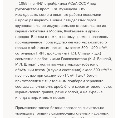
—1958 гг. в НИИ стройфизики АСиА СССР под
руководством проф. Г.Ф. Кузнецова. Эти
исследовательские и опытные работы позволили
широко развернуть в конце пятидесятых годов
крупнопанельное индустриальное строительство из
керамзитобетона в Москве, Куйбышеве и других
городах. В связи с тем что к этому времени началось
промышленное производство легкого керамзитового
гравия с объемным насыпным весом 300—400 кг/м³,
сотрудники НИИ стройфизики (Н.Я. Спивак и др.)
совместно с работниками Главвоенстроя (К.И. Башлай,
М.Л. Штерн) смогли получить керамзитобетон с
объёмным весом (в сухом состоянии) около 800 кг/м³ с
прочностью при сжатии 50 кТ/см². Такой бетон
приготовлялся с тщательным подбором зернового
состава заполнителя, дроблёного керамзитового песка,
керамзитового гравия, реже с золой, а на Украине
иногда с перлитовым песком.
Применение такого бетона позволило значительно
уменьшить толщину самонесущих стенных наружных