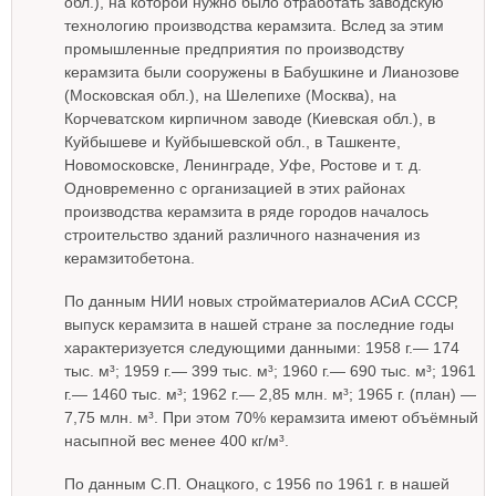
обл.), на которой нужно было отработать заводскую
технологию производства керамзита. Вслед за этим
промышленные предприятия по производству
керамзита были сооружены в Бабушкине и Лианозове
(Московская обл.), на Шелепихе (Москва), на
Корчеватском кирпичном заводе (Киевская обл.), в
Куйбышеве и Куйбышевской обл., в Ташкенте,
Новомосковске, Ленинграде, Уфе, Ростове и т. д.
Одновременно с организацией в этих районах
производства керамзита в ряде городов началось
строительство зданий различного назначения из
керамзитобетона.
По данным НИИ новых стройматериалов АСиА СССР,
выпуск керамзита в нашей стране за последние годы
характеризуется следующими данными: 1958 г.— 174
тыс. м³; 1959 г.— 399 тыс. м³; 1960 г.— 690 тыс. м³; 1961
г.— 1460 тыс. м³; 1962 г.— 2,85 млн. м³; 1965 г. (план) —
7,75 млн. м³. При этом 70% керамзита имеют объёмный
насыпной вес менее 400 кг/м³.
По данным С.П. Онацкого, с 1956 по 1961 г. в нашей