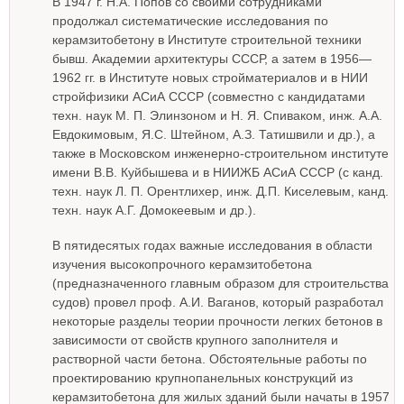
В 1947 г. Н.А. Попов со своими сотрудниками
продолжал систематические исследования по
керамзитобетону в Институте строительной техники
бывш. Академии архитектуры СССР, а затем в 1956—
1962 гг. в Институте новых стройматериалов и в НИИ
стройфизики АСиА СССР (совместно с кандидатами
техн. наук М. П. Элинзоном и Н. Я. Спиваком, инж. А.А.
Евдокимовым, Я.С. Штейном, А.З. Татишвили и др.), а
также в Московском инженерно-строительном институте
имени В.В. Куйбышева и в НИИЖБ АСиА СССР (с канд.
техн. наук Л. П. Орентлихер, инж. Д.П. Киселевым, канд.
техн. наук А.Г. Домокеевым и др.).
В пятидесятых годах важные исследования в области
изучения высокопрочного керамзитобетона
(предназначенного главным образом для строительства
судов) провел проф. А.И. Ваганов, который разработал
некоторые разделы теории прочности легких бетонов в
зависимости от свойств крупного заполнителя и
растворной части бетона. Обстоятельные работы по
проектированию крупнопанельных конструкций из
керамзитобетона для жилых зданий были начаты в 1957