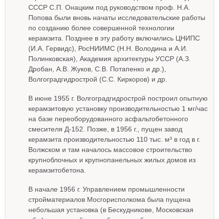
СССР С.П. Онацким под руководством проф. Н.А.
Попова были вновь начаты исследовательские работы
по созданию более совершенной технологии
керамзита. Позднее в эту работу включились ЦНИПС
(И.А. Гервидс), РосНИИМС (H.Н. Володина и А.И.
Полинковская), Академия архитектуры УССР (А.З.
Дробан, А.В. Жуков, С.В. Потапенко и др.),
Волгоградгидрострой (С.С. Киркоров) и др.
В июне 1955 г. Волгоградгидрострой построил опытную
керамзитовую установку производительностью 1 мг/час
на базе переоборудованного асфальтобетонного
смесителя Д-152. Позже, в 1956 г., пущен завод
керамзита производительностью 110 тыс. м³ в год в г.
Волжском и там началось массовое строительство
крупноблочных и крупнопанельных жилых домов из
керамзитобетона.
В начале 1956 г. Управлением промышленности
стройматериалов Мосгорисполкома была пущена
небольшая установка (в Бескудникове, Московская