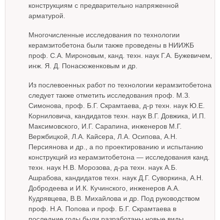
конструкциям с предварительно напряженной
арматурой.
Многочисленные исследования по технологии
керамзитобетона были также проведены в НИИЖБ
проф. С.А. Мироновым, канд. техн. наук Г.А. Бужевичем,
инж. Я. Д. Понасюженковым и др.
Из послевоенных работ по технологии керамзитобетона
следует также отметить исследования проф. М.З.
Симонова, проф. Б.Г. Скрамтаева, д-р техн. наук Ю.Е.
Корниловича, кандидатов техн. наук В.Г. Довжика, И.П.
Максимовского, И.Г. Сарапина, инженеров М.Г.
Вержбицкой, Л.А. Кайсера, Л.А. Осипова, А.Н.
Персиянова и др., а по проектированию и испытанию
конструкций из керамзитобетона — исследования канд.
техн. наук Н.В. Морозова, д-ра техн. наук А.Б.
Ашрабова, кандидатов техн. наук Д.Г. Суворкина, А.Н.
Добродеева и И.К. Кучинского, инженеров А.А.
Кудрявцева, В.В. Михайлова и др. Под руководством
проф. Н.А. Попова и проф. Б.Г. Скрамтаева в
последние годы были разработаны новые виды