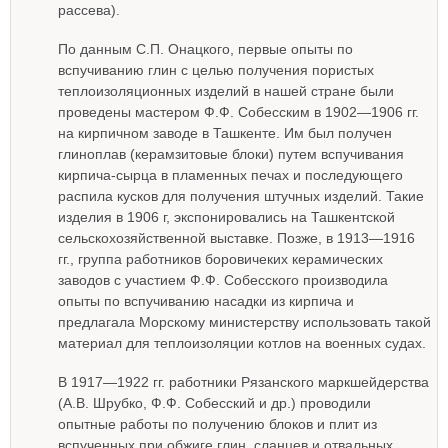
рассева).
По данным С.П. Онацкого, первые опыты по
вспучиванию глин с целью получения пористых
теплоизоляционных изделий в нашей стране были
проведены мастером Ф.Ф. Собесским в 1902—1906 гг.
на кирпичном заводе в Ташкенте. Им был получен
глиноплав (керамзитовые блоки) путем вспучивания
кирпича-сырца в пламенных печах и последующего
распила кусков для получения штучных изделий. Такие
изделия в 1906 г, экспонировались на Ташкентской
сельскохозяйственной выставке. Позже, в 1913—1916
гг., группа работников боровичеких керамических
заводов с участием Ф.Ф. Собесского производила
опыты по вспучиванию насадки из кирпича и
предлагала Морскому министерству использовать такой
материал для теплоизоляции котлов на военных судах.
В 1917—1922 гг. работники Рязанского маркшейдерства
(А.В. Шрубко, Ф.Ф. Собесский и др.) проводили
опытные работы по получению блоков и плит из
вспученных при обжиге глин, сланцев и отвальных