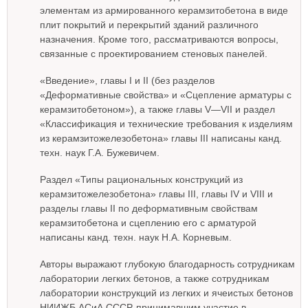
элементам из армированного керамзитобетона в виде
плит покрытий и перекрытий зданий различного
назначения. Кроме того, рассматриваются вопросы,
связанные с проектированием стеновых панелей.
«Введение», главы I и II (без разделов
«Деформативные свойства» и «Сцепление арматуры с
керамзитобетоном»), а также главы V—VII и раздел
«Классификация и технические требования к изделиям
из керамзитожелезобетона» главы III написаны канд.
техн. наук Г.А. Бужевичем.
Раздел «Типы рациональных конструкций из
керамзитожелезобетона» главы III, главы IV и VIII и
разделы главы II по деформативным свойствам
керамзитобетона и сцеплению его с арматурой
написаны канд. техн. наук Н.А. Корневым.
Авторы выражают глубокую благодарность сотрудникам
лаборатории легких бетонов, а также сотрудникам
лаборатории конструкций из легких и ячеистых бетонов
НИИЖБ АСиА СССР, принимавшим участие в