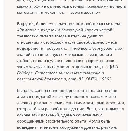
какую эпоху не отличались своими познаниями по части
математики и механики, — всем известно».
В другой, более современной нам работе мы читаем:
«Римляне с их узкой и близорукой «практической»
трезвостью питали всегда в глубине души по
отношению к свободной науке своеобразную смесь
подозрения и презрения... Ниже всего был уровень их
знаний в точных науках, которыми — из простого
любопытства и к удивлению своих современников —
занимались лишь немногие отдельные лица...» [
И.Л.
Гейберг, Естествознание и математика в
классической древности, стр. 82. ОНТИ, 1936.
].
Было бы совершенно неверно притти на основании
этих утверждений к выводу о полном незнакомстве
древних римлян с теми основными законами механики,
которые были разработаны до них. Ясно, что только на
основе этих познаний, удачно сочетаемых с
обобщениями строительного опыта, могли быть
возведены гигантские сооружения древних римлян.