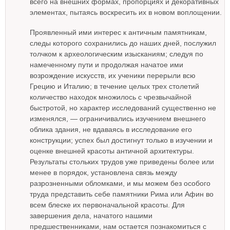
всего на внешних формах, пропорциях и декоративных
элементах, пытаясь воскресить их в новом воплощении.
Проявленный ими интерес к античным памятникам,
следы которого сохранились до наших дней, послужил
толчком к археологическим изысканиям; следуя по
намеченному пути и продолжая начатое ими
возрождение искусств, их ученики перерыли всю
Грецию и Италию; в течение целых трех столетий
количество находок множилось с чрезвычайной
быстротой, но характер исследований существенно не
изменялся, — ограничивались изучением внешнего
облика здания, не вдаваясь в исследование его
конструкции; успех был достигнут только в изучении и
оценке внешней красоты античной архитектуры.
Результаты стольких трудов уже приведены более или
менее в порядок, установлена связь между
разрозненными обломками, и мы можем без особого
труда представить себе памятники Рима или Афин во
всем блеске их первоначальной красоты. Для
завершения дела, начатого нашими
предшественниками, нам остается познакомиться с