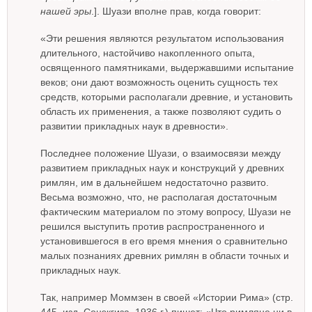
нашей эры
.]. Шуази вполне прав, когда говорит:
«Эти решения являются результатом использования
длительного, настойчиво накопленного опыта,
освященного памятниками, выдержавшими испытание
веков; они дают возможность оценить сущность тех
средств, которыми располагали древние, и установить
область их применения, а также позволяют судить о
развитии прикладных наук в древности».
Последнее положение Шуази, о взаимосвязи между
развитием прикладных наук и конструкций у древних
римлян, им в дальнейшем недостаточно развито.
Весьма возможно, что, не располагая достаточным
фактическим материалом по этому вопросу, Шуази не
решился выступить против распространенного и
установившегося в его время мнения о сравнительно
малых познаниях древних римлян в области точных и
прикладных наук.
Так, например Моммзен в своей «Истории Рима» (стр.
445, изд. Соцэкгиза, 1936 г.) пишет: «Что римляне ни в