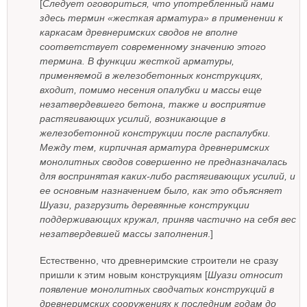
[
Следует оговориться, что употребленный нами
здесь термин «жесткая арматура» в применении к
каркасам древнеримских сводов не вполне
соответствует современному значению этого
термина. В функции жесткой арматуры,
применяемой в железобетонных конструкциях,
входит, помимо несения опалубки и массы еще
незатвердевшего бетона, также и восприятие
растягивающих усилий, возникающие в
железобетонной конструкции после распалубки.
Между тем, кирпичная арматура древнеримских
монолитных сводов совершенно не предназначалась
для воспринятая каких-либо растягивающих усилий, и
ее основным назначением было, как это объясняет
Шуази, разгрузить деревянные конструкции
поддерживающих кружал, приняв частично на себя вес
незатвердевшей массы заполнения
.]
Естественно, что древнеримские строители не сразу
пришли к этим новым конструкциям [
Шуази относит
появление монолитных сводчатых конструкций в
древнеримских сооружениях к последним годам до