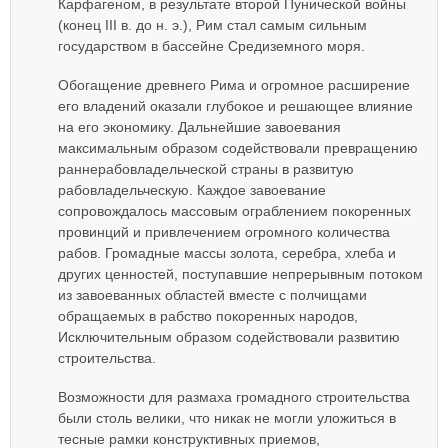
Карфагеном, в результате второй Пунической войны
(конец III в. до н. э.), Рим стал самым сильным
государством в бассейне Средиземного моря.
Обогащение древнего Рима и огромное расширение
его владений оказали глубокое и решающее влияние
на его экономику. Дальнейшие завоевания
максимальным образом содействовали превращению
раннерабовладельческой страны в развитую
рабовладельческую. Каждое завоевание
сопровождалось массовым ограблением покоренных
провинций и привлечением огромного количества
рабов. Громадные массы золота, серебра, хлеба и
других ценностей, поступавшие непрерывным потоком
из завоеванных областей вместе с полчищами
обращаемых в рабство покоренных народов,
Исключительным образом содействовали развитию
строительства.
Возможности для размаха громадного строительства
были столь велики, что никак не могли уложиться в
тесные рамки конструктивных приемов,