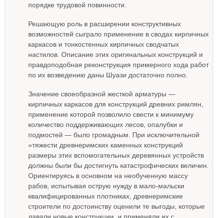
порядке трудовой повинности.
Решающую роль в расширении конструктивных
возможностей сыграло применение в сводах кирпичных
каркасов и тонкостенных кирпичных сводчатых
настилов. Описание этих оригинальных конструкций и
правдоподобная реконструкция примерного хода работ
по их возведению даны Шуази достаточно полно.
Значение своеобразной жесткой арматуры —
кирпичных каркасов для конструкций древних римлян,
применение которой позволило свести к минимуму
количество поддерживающих лесов, опалубки и
подмостей — было громадным. При исключительной
»тяжести древнеримских каменных конструкций
размеры этих вспомогательных деревянных устройств
должны были бы достигнуть катастрофических величин.
Ориентируясь в основном на необученную массу
рабов, испытывая острую нужду в мало-мальски
квалифицированных плотниках, древнеримские
строители по достоинству оценили те выгоды, которые
давали новые конструкции, и применяли их с