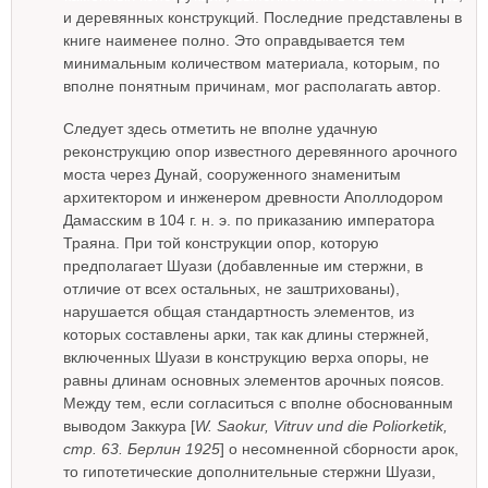
и деревянных конструкций. Последние представлены в
книге наименее полно. Это оправдывается тем
минимальным количеством материала, которым, по
вполне понятным причинам, мог располагать автор.
Следует здесь отметить не вполне удачную
реконструкцию опор известного деревянного арочного
моста через Дунай, сооруженного знаменитым
архитектором и инженером древности Аполлодором
Дамасским в 104 г. н. э. по приказанию императора
Траяна. При той конструкции опор, которую
предполагает Шуази (добавленные им стержни, в
отличие от всех остальных, не заштрихованы),
нарушается общая стандартность элементов, из
которых составлены арки, так как длины стержней,
включенных Шуази в конструкцию верха опоры, не
равны длинам основных элементов арочных поясов.
Между тем, если согласиться с вполне обоснованным
выводом Заккура [
W. Saokur, Vitruv und die Poliorketik,
стр. 63. Берлин 1925
] о несомненной сборности арок,
то гипотетические дополнительные стержни Шуази,