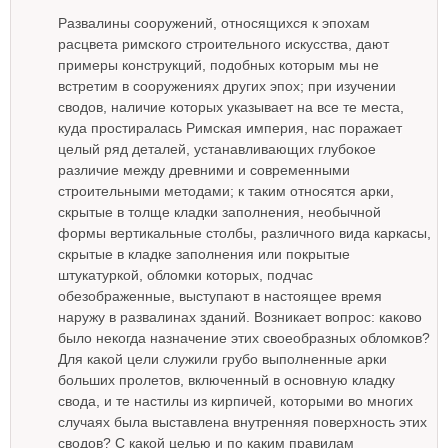
Развалины сооружений, относящихся к эпохам
расцвета римского строительного искусства, дают
примеры конструкций, подобных которым мы не
встретим в сооружениях других эпох; при изучении
сводов, наличие которых указывает на все те места,
куда простиралась Римская империя, нас поражает
целый ряд деталей, устанавливающих глубокое
различие между древними и современными
строительными методами; к таким относятся арки,
скрытые в толще кладки заполнения, необычной
формы вертикальные столбы, различного вида каркасы,
скрытые в кладке заполнения или покрытые
штукатуркой, обломки которых, подчас
обезображенные, выступают в настоящее время
наружу в развалинах зданий. Возникает вопрос: каково
было некогда назначение этих своеобразных обломков?
Для какой цели служили грубо выполненные арки
больших пролетов, включенный в основную кладку
свода, и те настилы из кирпичей, которыми во многих
случаях была выставлена внутренняя поверхность этих
сводов? С какой целью и по каким правилам