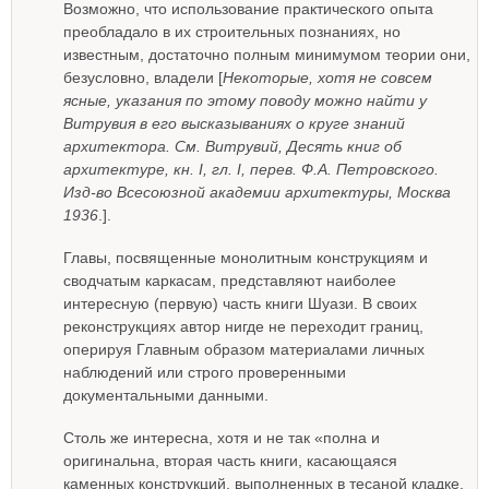
Возможно, что использование практического опыта
преобладало в их строительных познаниях, но
известным, достаточно полным минимумом теории они,
безусловно, владели [
Некоторые, хотя не совсем
ясные, указания по этому поводу можно найти у
Витрувия в его высказываниях о круге знаний
архитектора. См. Витрувий, Десять книг об
архитектуре, кн. I, гл. I, перев. Ф.А. Петровского.
Изд-во Всесоюзной академии архитектуры, Москва
1936
.].
Главы, посвященные монолитным конструкциям и
сводчатым каркасам, представляют наиболее
интересную (первую) часть книги Шуази. В своих
реконструкциях автор нигде не переходит границ,
оперируя Главным образом материалами личных
наблюдений или строго проверенными
документальными данными.
Столь же интересна, хотя и не так «полна и
оригинальна, вторая часть книги, касающаяся
каменных конструкций, выполненных в тесаной кладке,