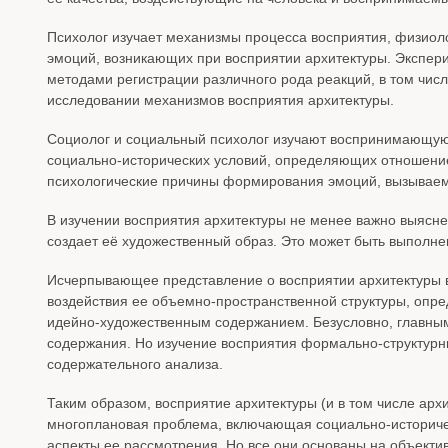
Психолог изучает механизмы процесса восприятия, физиол
эмоций, возникающих при восприятии архитектуры. Экспе
методами регистрации различного рода реакций, в том чис
исследовании механизмов восприятия архитектуры.
Социолог и социальный психолог изучают воспринимающую а
социально-исторических условий, определяющих отношение
психологические причины формирования эмоций, вызываем
В изучении восприятия архитектуры не менее важно выясн
создает её художественный образ. Это может быть выполнен
Исчерпывающее представление о восприятии архитектуры в
воздействия ее объемно-пространственной структуры, опр
идейно-художественным содержанием. Безусловно, главным
содержания. Но изучение восприятия формально-структурн
содержательного анализа.
Таким образом, восприятие архитектуры (и в том числе ар
многоплановая проблема, включающая социально-историчес
аспекты ее рассмотрения. Но все они основаны на объекти