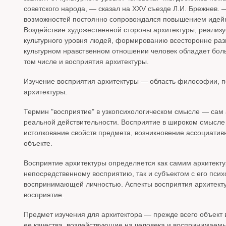
советского народа, — сказал на XXV съезде Л.И. Брежнев. 
возможностей постоянно сопровождался повышением идейно
Воздействие художественной стороны архитектуры, реализ
культурного уровня людей, формированию всесторонне разв
культурном нравственном отношении человек обладает бол
том числе и восприятия архитектуры.
Изучение восприятия архитектуры — область философии, пс
архитектуры.
Термин "восприятие" в узкопсихологическом смысле — сам 
реальной действительности. Восприятие в широком смысле 
истолкование свойств предмета, возникновение ассоциати
объекте.
Восприятие архитектуры определяется как самим архитекту
непосредственному восприятию, так и субъектом с его пс
воспринимающей личностью. Аспекты восприятия архитект
восприятие.
Предмет изучения для архитектора — прежде всего объект в
ее качества, воздействующие на человека и воспринимаем