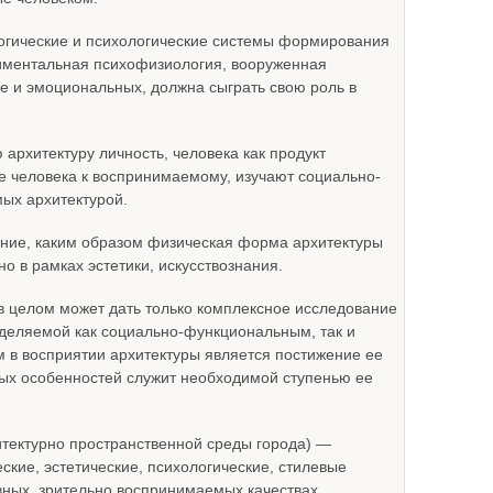
огические и психологические системы формирования
риментальная психофизиология, вооруженная
ле и эмоциональных, должна сыграть свою роль в
рхитектуру личность, человека как продукт
 человека к воспринимаемому, изучают социально-
ых архитектурой.
ение, каким образом физическая форма архитектуры
о в рамках эстетики, искусствознания.
 целом может дать только комплексное исследование
еделяемой как социально-функциональным, так и
 в восприятии архитектуры является постижение ее
ых особенностей служит необходимой ступенью ее
хитектурно пространственной среды города) —
кие, эстетические, психологические, стилевые
вных, зрительно воспринимаемых качествах