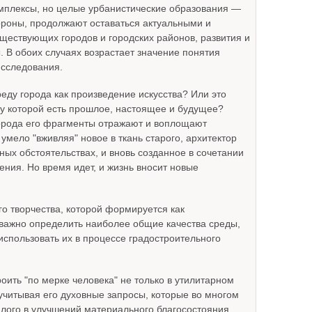
омплексы, но целые урбанистические образования —
ороны, продолжают оставаться актуальными и
ществующих городов и городских районов, развития и
 В обоих случаях возрастает значение понятия
исследования.
еду города как произведение искусства? Или это
 у которой есть прошлое, настоящее и будущее?
 города его фрагменты отражают и воплощают
мело "вживляя" новое в ткань старого, архитектор
ных обстоятельствах, и вновь созданное в сочетании
ния. Но время идет, и жизнь вносит новые
го творчества, которой формируется как
м важно определить наиболее общие качества среды,
использовать их в процессе градостроительного
роить "по мерке человека" не только в утилитарном
учитывая его духовные запросы, которые во многом
алого в улучшений материального благосостояния