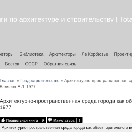
ги по архитектуре и строительству | Tota
Авторы
Библиотека
Архитекторы
Ле Корбюзье
Проекти
Восток
СССР
Обратная связь
Вы здесь
Главная
»
Градостроительство
» Архитектурно-пространственная ср
Беляева Е.Л. 1977
Архитектурно-пространственная среда города как об
1977
Правильная книга
9
Макулатура
1
Архитектурно-пространственная среда города как объект зрительного в