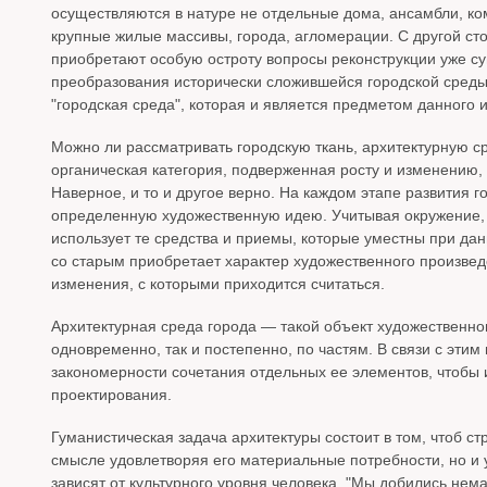
осуществляются в натуре не отдельные дома, ансамбли, к
крупные жилые массивы, города, агломерации. С другой ст
приобретают особую остроту вопросы реконструкции уже су
преобразования исторически сложившейся городской среды.
"городская среда", которая и является предметом данного 
Можно ли рассматривать городскую ткань, архитектурную ср
органическая категория, подверженная росту и изменению,
Наверное, и то и другое верно. На каждом этапе развития
определенную художественную идею. Учитывая окружение, у
использует те средства и приемы, которые уместны при дан
со старым приобретает характер художественного произведе
изменения, с которыми приходится считаться.
Архитектурная среда города — такой объект художественно
одновременно, так и постепенно, по частям. В связи с эти
закономерности сочетания отдельных ее элементов, чтобы 
проектирования.
Гуманистическая задача архитектуры состоит в том, чтоб ст
смысле удовлетворяя его материальные потребности, но и 
зависят от культурного уровня человека. "Мы добились нем